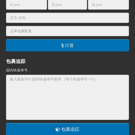
计算
包裹追踪
国内快递单号
包裹追踪