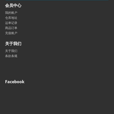
会员中心
我的账户
仓库地址
运单记录
商品订单
充值账户
关于我们
关于我们
条款条规
Facebook